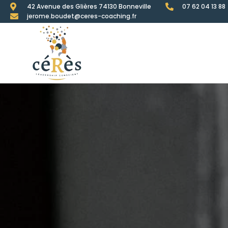
42 Avenue des Glières 74130 Bonneville
07 62 04 13 88
jerome.boudet@ceres-coaching.fr