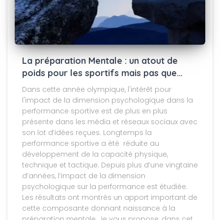
La préparation Mentale : un atout de
poids pour les sportifs mais pas que…
Dans cette année olympique, l'intérêt pour
l'impact de la dimension psychologique dans la
performance sportive est de plus en plus
présente dans les média et réseaux sociaux avec
son lot d’idées reçues. Longtemps la
performance sportive a été réduite au
développement de la capacité physique,
technique et tactique. Depuis plus d’une vingtaine
d’années, l’impact de la dimension
psychologique sur la performance est étudiée.
Les résultats ont montrés un apport important de
cette composante donnant naissance à la
préparation mentale. Je vous propose, dans cet